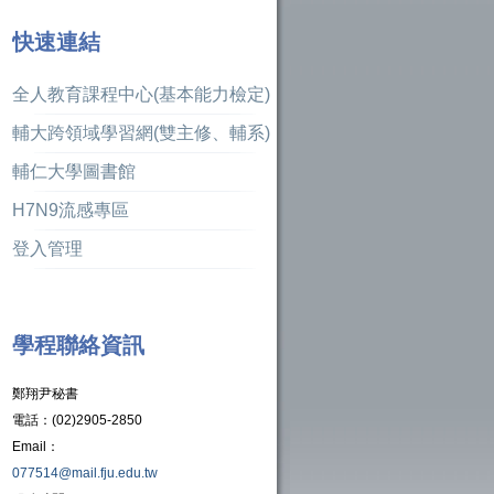
快速連結
全人教育課程中心(基本能力檢定)
輔大跨領域學習網(雙主修、輔系)
輔仁大學圖書館
H7N9流感專區
登入管理
學程聯絡資訊
鄭翔尹秘書
電話：(02)2905-2850
Email：
077514@mail.fju.
edu.tw