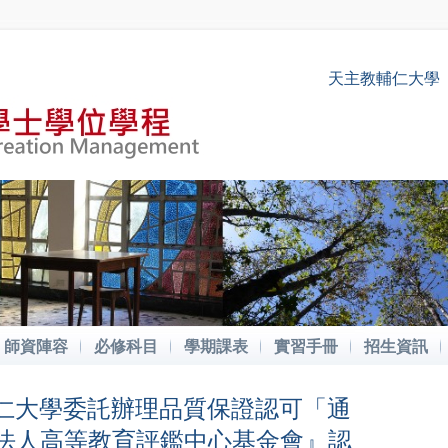
天主教輔仁大學
師資陣容
必修科目
學期課表
實習手冊
招生資訊
輔仁大學委託辦理品質保證認可「通
團法人高等教育評鑑中心基金會』認