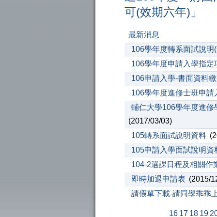
可(效期六年)」
最新消息
106學年度轉系面試說明(
106學年度申請入學指定
106申請入學-書面資料
106學年度進修士班申
輔仁大學106學年度進
(2017/03/03)
105轉系面試說明資料
(2
105申請入學面試說明
104-2選課日程及相關作
即時加退申請表
(2015/1
請假單下載-請同學乖乖
16
17
18
19
2