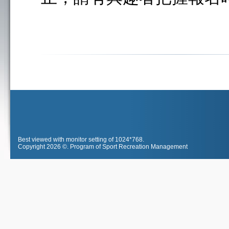
Best viewed with monitor setting of 1024*768.
Copyright 2026 ©.
Program of Sport Recreation Management