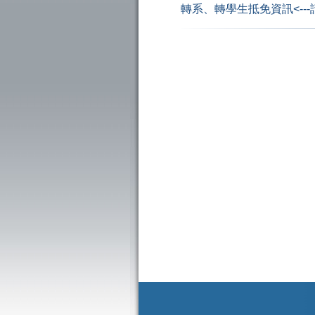
轉系、轉學生抵免資訊<--