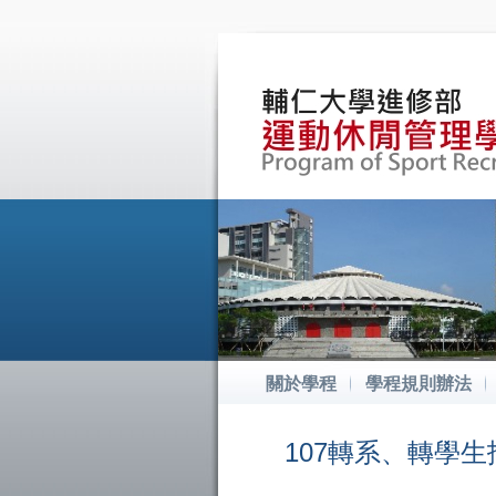
關於學程
學程規則辦法
107轉系、轉學