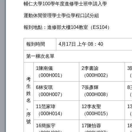
輔仁大學100學年度進修學士班申請入學
運動休閒管理學士學位學程口試分組
報到地點：進修部大樓104教室（ES104）
報到時間
4月17日 上午 08：40
第一梯次名單
1陳南儀
2李書諭
3
（000H001）
（000H002）
（
考
生
6林安琪
7張彥輝
8
姓
（000H007）
（000H008）
（
名
11范家瑋
12李友聖
1
、
（000H014）
（000H015）
（
序
號
16簡振宇
17陳怡蓉
1