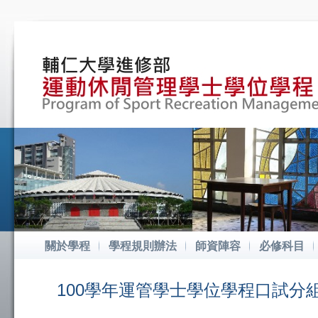
關於學程
學程規則辦法
師資陣容
必修科目
100學年運管學士學位學程口試分