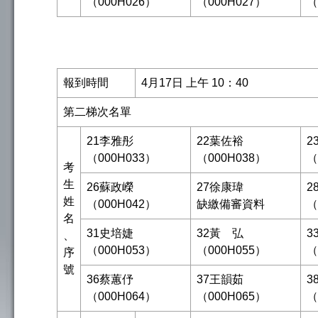
（000H026）
（000H027）
（
報到時間
4月17日 上午 10：40
第二梯次名單
21李雅彤
22葉佐裕
2
（000H033）
（000H038）
（
考
生
26蘇政嶸
27徐康瑋
2
姓
（000H042）
缺繳備審資料
（
名
31史培婕
32黃 弘
3
、
（000H053）
（000H055）
（
序
號
36蔡蕙伃
37王韻茹
3
（000H064）
（000H065）
（