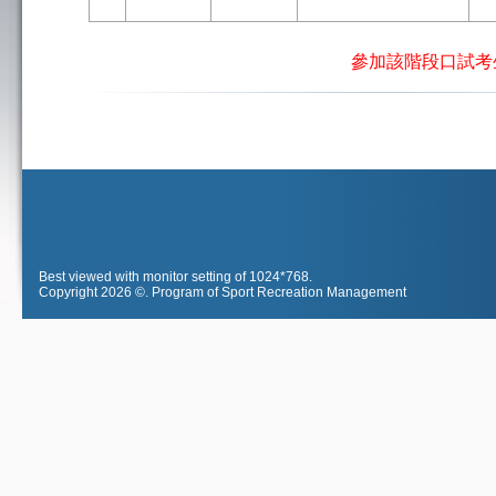
參加該階段口試考
Best viewed with monitor setting of 1024*768.
Copyright 2026 ©.
Program of Sport Recreation Management