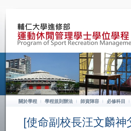
關於學程
學程規則辦法
師資陣容
必修科目
[使命副校長汪文麟