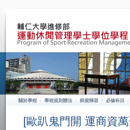
關於學程
學程規則辦法
師資陣容
必修科目
[歐趴鬼門開 運商資