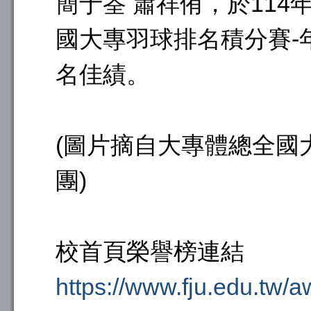
簡于筌 蕭祥侑，於114年1
國大專羽球排名積分賽-
名佳績。
(圖片摘自大專體總全國
團)
校首頁榮譽榜連結
https://www.fju.edu.tw/