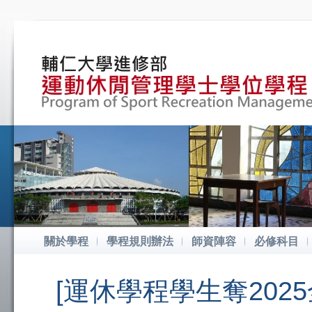
關於學程
學程規則辦法
師資陣容
必修科目
[運休學程學生奪202