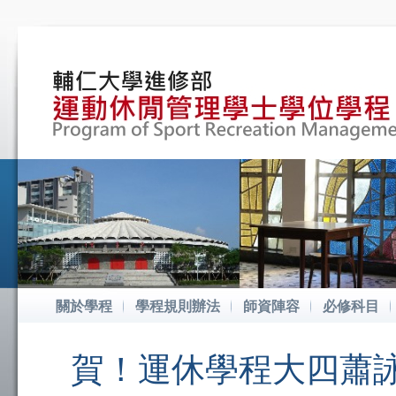
關於學程
學程規則辦法
師資陣容
必修科目
賀！運休學程大四蕭詠議