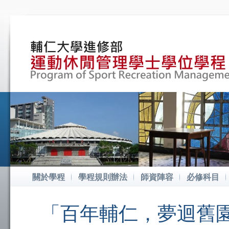
關於學程
學程規則辦法
師資陣容
必修科目
「百年輔仁，夢迴舊