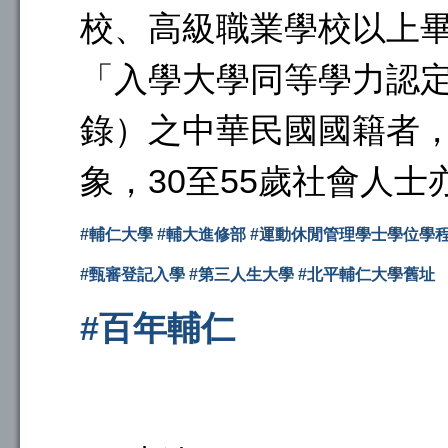
校、高級職業學校以上
「入學大學同等學力認
錄）之中華民國國籍者，
象，30至55歲社會人
#
輔仁大學
#
輔大進修部
#
運動休閒管理學士學位學
#
甄審登記入學
#
第三人生大學
#
北平輔仁大學舊址
#
百年輔仁